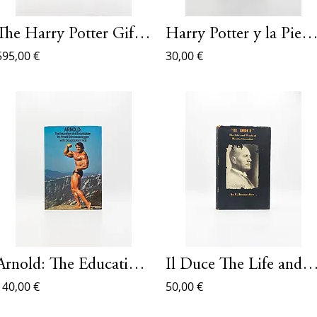
The Harry Potter Gift Set Luxurious
Harry Potter y la Piedra Filoso
595,00 €
30,00 €
Arnold: The Education of a Bodybuilder by Arnold Schwarzenegger
Il Duce The Life and Work of Benito Mus
140,00 €
50,00 €