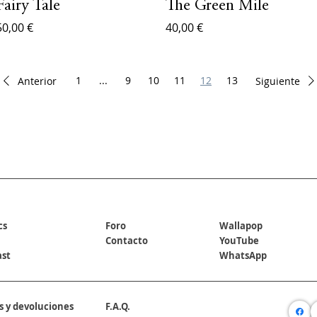
Fairy Tale
The Green Mile
50,00 €
40,00 €
1
...
9
10
11
12
13
Anterior
Siguiente
REDES SOCIALES
cs
Foro
Wallapop
Contacto
YouTube
ast
WhatsApp
s y devoluciones
F.A.Q.