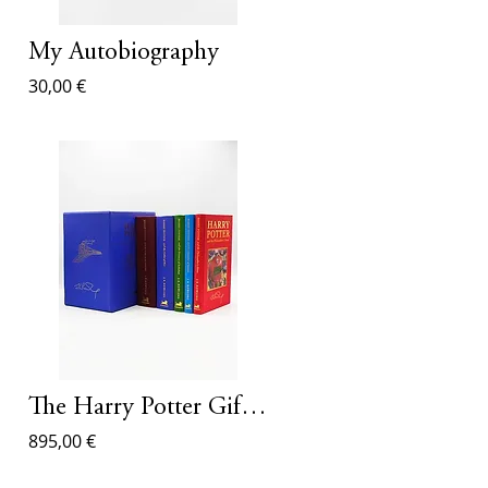
fal
My Autobiography
30,00 €
solini
The Harry Potter Gift Set Luxurious
895,00 €