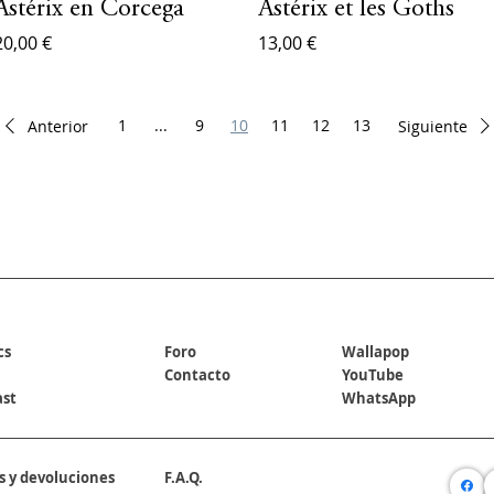
Astérix en Corcega
Astérix et les Goths
20,00 €
13,00 €
1
...
9
10
11
12
13
Anterior
Siguiente
REDES SOCIALES
cs
Foro
Wallapop
Contacto
YouTube
ast
WhatsApp
s y devoluciones
F.A.Q.