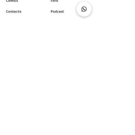
Cómics
Foro
Contacto
Podcast
REDES SOCIALES
Facebook
WhatsApp
YouTube
Wallapop
Instagram
Política de cookies
Política web
Política de privacidad
Mapa del sitio
Envíos y devoluciones
F.A.Q.