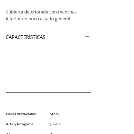
Cubierta deteriorada con manchas.
Interior en buen estado general.
CARACTERÍSTICAS
Autor:
EDWARD STEICHEN
Nº de páginas:
150
Editorial:
HARCOURT
Idioma:
INGLÉS
Encuadernación:
Tapa dura
ISBN:
Año de edición
: 1947
Lugar de edición:
New York
SECCIONES
Alto:
27 cm
Ancho:
21.5 cm
Libros destacados
Stock
Grueso:
1.5 cm
Arte y fotografía
Juvenil
Peso:
760 gr