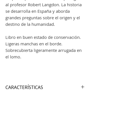
al profesor Robert Langdon. La historia
se desarrolla en España y aborda
grandes preguntas sobre el origen y el
destino de la humanidad.
Libro en buen estado de conservación.
Ligeras manchas en el borde.
Sobrecubierta ligeramente arrugada en
el lomo.
CARACTERÍSTICAS
Autor:
DAN BROWN
Nº de páginas:
461
Editorial:
DOUBLEDAY
Idioma:
INGLÉS
Encuadernación:
Tapa dura