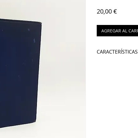
Precio
20,00 €
AGREGAR AL CAR
CARACTERÍSTICAS
Autor:
WILLIAM H
Nº de páginas:
7
Editorial:
SWAN 
Idioma:
INGLÉS
Encuadernación
ISBN:
Año de edición
: 
Lugar de edición
Alto:
22.4 cm
Ancho:
15 cm
Grueso:
4.5 cm