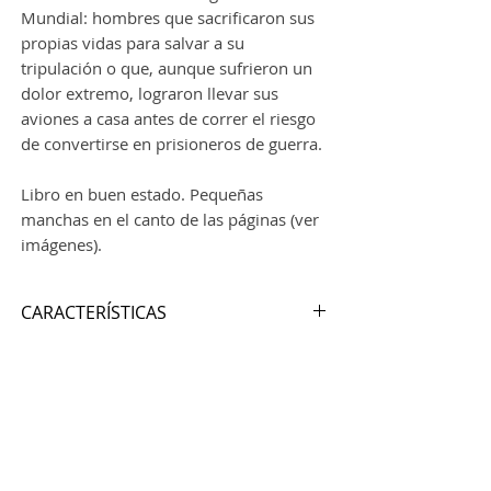
Mundial: hombres que sacrificaron sus
propias vidas para salvar a su
tripulación o que, aunque sufrieron un
dolor extremo, lograron llevar sus
aviones a casa antes de correr el riesgo
de convertirse en prisioneros de guerra.
Libro en buen estado. Pequeñas
manchas en el canto de las páginas (ver
imágenes).
CARACTERÍSTICAS
Autor:
MICHAEL ASHCROFT
Nº de páginas:
380
Editorial:
HEADLINE
Idioma:
INGLÉS
Encuadernación:
Tapa dura
ISBN:
978-0-7553 6389 6