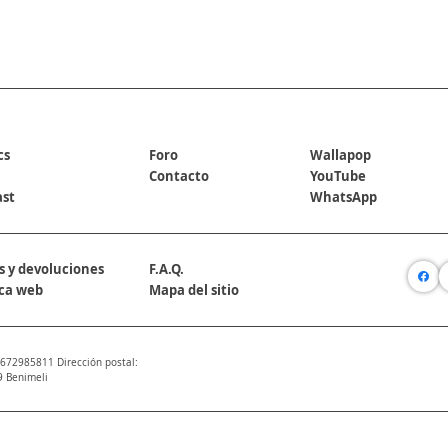
REDES SOCIALES
cs
Foro
Wallapop
Contacto
YouTube
ast
WhatsApp
s y devoluciones
F.A.Q.
ica web
Mapa del sitio
 672985811 Dirección postal:
9 Benimeli