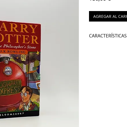
AGREGAR AL CAR
CARACTERÍSTICAS
Autor:
J.K. ROWL
Nº de páginas:
Editorial:
BLOOM
Idioma:
INGLÉS
Encuadernación
ISBN:
Año de edición
: 
Lugar de edición
Alto set box:
20 
Ancho set box:
1
Grueso set box:
9
Peso set box:
127