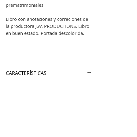
prematrimoniales.
Libro con anotaciones y correciones de
la productora J.W. PRODUCTIONS. Libro
en buen estado. Portada descolorida.
CARACTERÍSTICAS
Autor:
NOËL COWARD
Nº de páginas:
65
Editorial:
SAMUEL FRENCH. INC
Idioma:
INGLÉS
Encuadernación:
Tapa blanda
ISBN:
0 573 60880 6
Año de edición
: desconocido
Lugar de edición:
New York