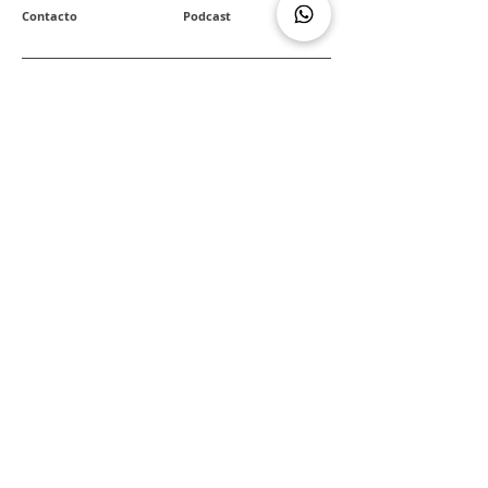
Contacto
Podcast
REDES SOCIALES
Facebook
WhatsApp
YouTube
Wallapop
Instagram
Política de cookies
Política web
Política de privacidad
Mapa del sitio
Envíos y devoluciones
F.A.Q.