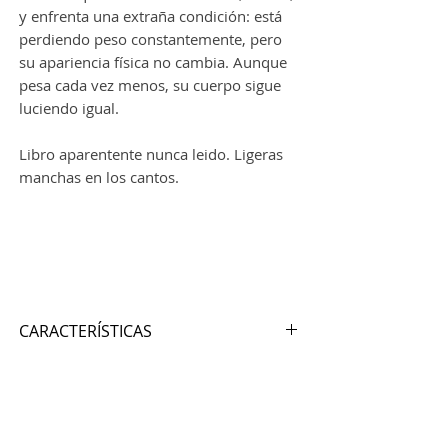
y enfrenta una extraña condición: está
perdiendo peso constantemente, pero
su apariencia física no cambia. Aunque
pesa cada vez menos, su cuerpo sigue
luciendo igual.
Libro aparentente nunca leido. Ligeras
manchas en los cantos.
CARACTERÍSTICAS
Autor:
STEPHEN KING
Nº de páginas:
132
Editorial:
HODDER & STOUGHTON
Idioma:
INGLÉS