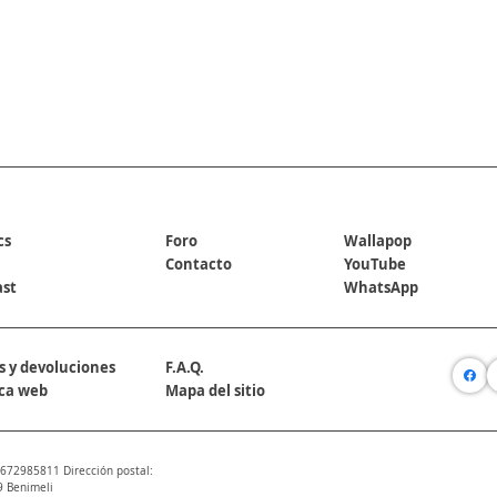
REDES SOCIALES
cs
Foro
Wallapop
Contacto
YouTube
ast
WhatsApp
s y devoluciones
F.A.Q.
ica web
Mapa del sitio
 672985811 Dirección postal:
9 Benimeli