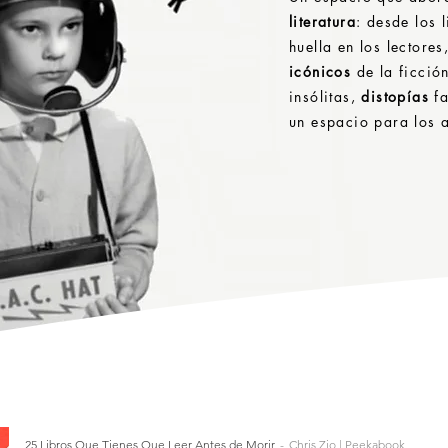
literatura
: desde los 
huella en los lectores
icónicos
de la ficció
insólitas,
distopías
fa
un espacio para los a
25 Libros Que Tienes Que Leer Antes de Morir
Chris Zio | Peekabook